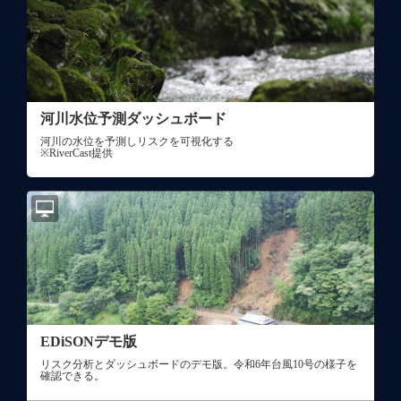
河川水位予測ダッシュボード
河川の水位を予測しリスクを可視化する
※RiverCast提供
EDiSONデモ版
リスク分析とダッシュボードのデモ版。令和6年台風10号の様子を
確認できる。